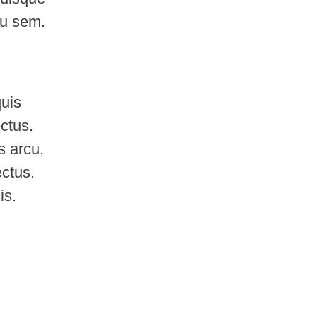
u sem.
quis
ectus.
s arcu,
ectus.
is.