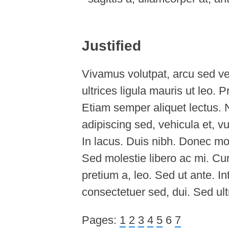
Justified
Vivamus volutpat, arcu sed ve
ultrices ligula mauris ut leo. 
Etiam semper aliquet lectus. 
adipiscing sed, vehicula et, v
In lacus. Duis nibh. Donec mole
Sed molestie libero ac mi. Cu
pretium a, leo. Sed ut ante. Int
consectetuer sed, dui. Sed ultr
Pages:
1
2
3
4
5
6
7