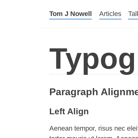
Tom J Nowell
Menu
Skip to conte
Articles
Tal
Typog
Paragraph Alignm
Left Align
Aenean tempor, risus nec eleif