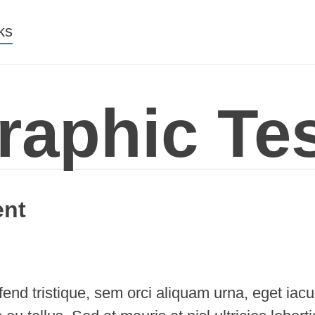
nt
ks
raphic Te
ent
end tristique, sem orci aliquam urna, eget iacu