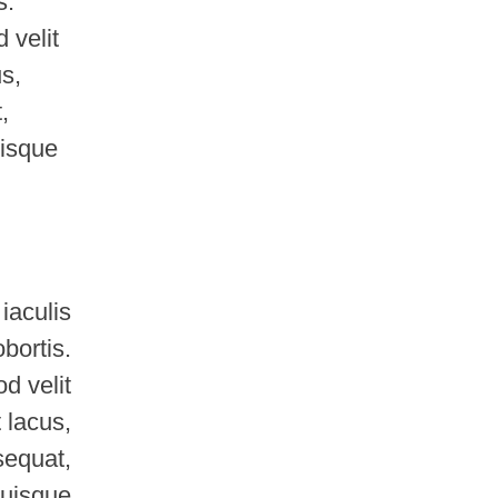
s.
 velit
us,
,
uisque
iaculis
obortis.
d velit
 lacus,
sequat,
Quisque